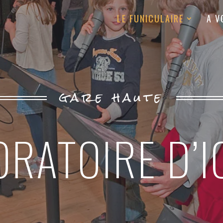
LE FUNICULAIRE
A V
gare haute
ORATOIRE D’I