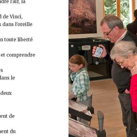
re l’air, la
 de Vinci,
 dans l’oreille
n toute liberté
r et comprendre
es
dans le
 deux
ment de
ment du