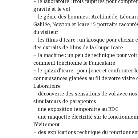
– le laboratoire : trois pupitres pour comprend
gravité et le vol
– le génie des hommes : Archimède, Léonard
Galilée, Newton et Icare : 5 portraits racontés
du visiteur
– les films d’Icare : un kiosque pour choisir e
des extraits de films de la Coupe Icare
– la machine : un peu de technique pour voi
comment fonctionne le Funiculaire
– le quizz d’Icare : pour jouer et confronter l
connaissances glanées au fil de votre visite 
Laboratoire
– découverte des sensations de vol avec nos
simulateurs de parapentes
– une exposition temporaire au RDC
– une maquette électrifié sur le fonctionne
l’évitement
– des explications technique du fonctionne