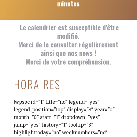
minutes
Le calendrier est susceptible d’être
modifié.
Merci de le consulter régulièrement
ainsi que nos news !
Merci de votre compréhension.
HORAIRES
[wpsbc id="1" title="no" legend="yes"
legend_position="top" display="8" year="0"
month="0" start="1" dropdown="yes"
jump="yes" history="1" tooltip="3"
highlighttoday="no" weeknumbers="no"