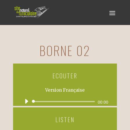
BORNE 02
ECOUTER
Version Française
Lecteur
00:00
audio
LISTEN